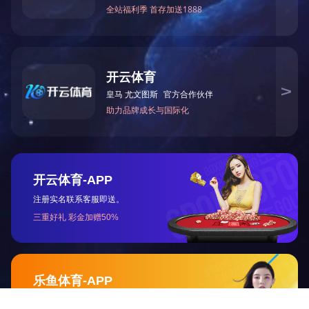
执行委员会
查看更多
新闻资讯
行业资讯，记录分享
株洲钻石切削刀具助力汽车
工业发展
机床加工细长杆状类刀具的
精度问题简析
网站首页
联系电话
产品中心
乐竞（中国）一站
式服务平台
株洲钻石刀具匹配