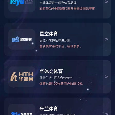
|
FH网页版
中欧平台
|
|
安博网
半岛手机
|
网页版登录入口
竞
|
猜网
雷速体育网投